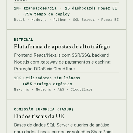
1M+ transações/dia
15 dashboards Power BI
-75% tempo de deploy
React · Node.js · Python · SQL Server · Power BI
BETFINAL
Plataforma de apostas de alto tráfego
Frontend React/Next.js com SSR/SSG, backend
Node.js com gateway de pagamentos e caching.
Proteção DDoS via Cloudflare.
10K utilizadores simultâneos
+45% tráfego orgânico
Next.js · Node.js · AWS · Cloudflare
COMISSÃO EUROPEIA (TAXUD)
Dados fiscais da UE
Bases de dados SQL Server e queries de análise
para dados fiscais europeus; soluções SharePoint