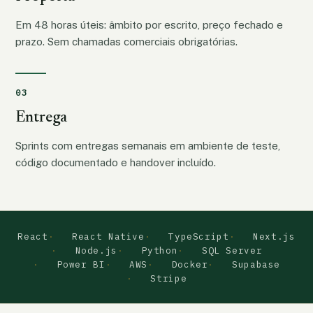
Em 48 horas úteis: âmbito por escrito, preço fechado e
prazo. Sem chamadas comerciais obrigatórias.
03
Entrega
Sprints com entregas semanais em ambiente de teste,
código documentado e handover incluído.
React
React Native
TypeScript
Next.js
Node.js
Python
SQL Server
Power BI
AWS
Docker
Supabase
Stripe