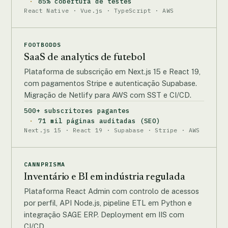
85% cobertura de testes
React Native · Vue.js · TypeScript · AWS
FOOTBODDS
SaaS de analytics de futebol
Plataforma de subscrição em Next.js 15 e React 19,
com pagamentos Stripe e autenticação Supabase.
Migração de Netlify para AWS com SST e CI/CD.
500+ subscritores pagantes
71 mil páginas auditadas (SEO)
Next.js 15 · React 19 · Supabase · Stripe · AWS
CANNPRISMA
Inventário e BI em indústria regulada
Plataforma React Admin com controlo de acessos
por perfil, API Node.js, pipeline ETL em Python e
integração SAGE ERP. Deployment em IIS com
CI/CD.